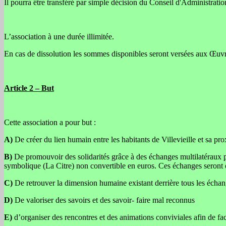
Il pourra être transféré par simple décision du Conseil d'Administratio
L’association à une durée illimitée.
En cas de dissolution les sommes disponibles seront versées aux Œuvr
Article 2 – But
Cette association a pour but :
A)
De créer du lien humain entre les habitants de Villevieille et sa pro
B)
De promouvoir des solidarités grâce à des échanges multilatéraux pr
symbolique (La Citre) non convertible en euros. Ces échanges seront ef
C)
De retrouver la dimension humaine existant derrière tous les écha
D)
De valoriser des savoirs et des savoir- faire mal reconnus
E)
d’organiser des rencontres et des animations conviviales afin de fac