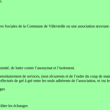
n.
es Sociales de la Commune de Villevieille ou une association œuvrant a
ximité, de lutter contre l’anonymat et l’isolement.
ioritairement de services, (non récurrents et de l’ordre du coup de mai
fectués de gré à gré entre les seuls adhérents de l’association, et /ou 
nges
iliter les échanges