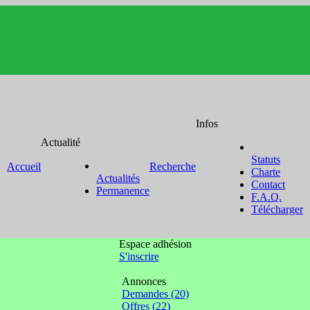
Infos
Actualité
Statuts
Accueil
Recherche
Charte
Actualités
Contact
Permanence
F.A.Q.
Télécharger
Espace adhésion
S'inscrire
Annonces
Demandes (20)
Offres (22)