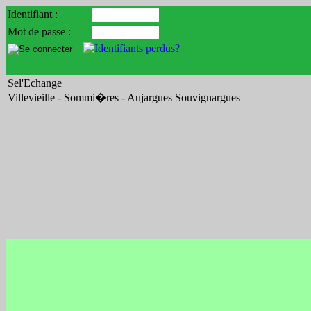
Identifiant :
Mot de passe :
Sel'Echange
Villevieille - Sommi�res - Aujargues Souvignargues